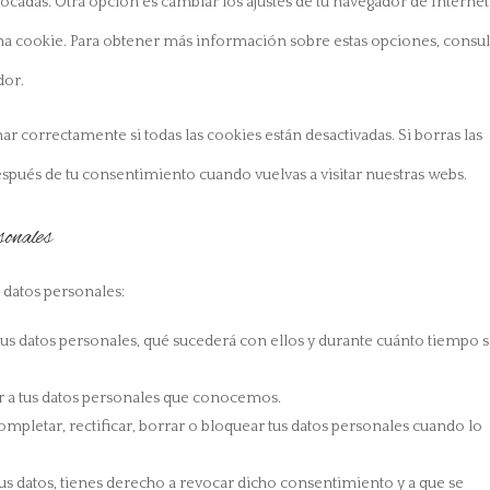
ocadas. Otra opción es cambiar los ajustes de tu navegador de Internet
na cookie. Para obtener más información sobre estas opciones, consult
dor.
 correctamente si todas las cookies están desactivadas. Si borras las
espués de tu consentimiento cuando vuelvas a visitar nuestras webs.
sonales
 datos personales:
tus datos personales, qué sucederá con ellos y durante cuánto tiempo 
r a tus datos personales que conocemos.
ompletar, rectificar, borrar o bloquear tus datos personales cuando lo
us datos, tienes derecho a revocar dicho consentimiento y a que se