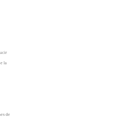
ucir
e la
r
nes de