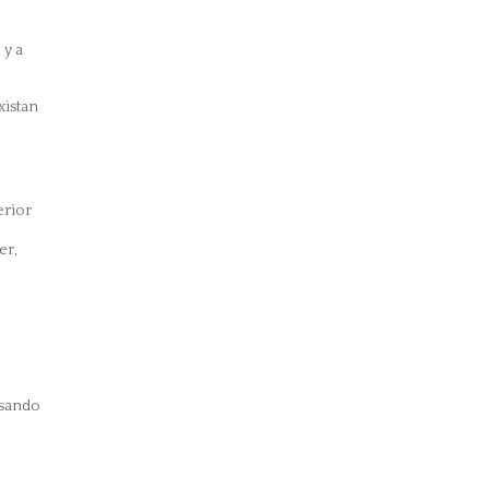
 y a
xistan
erior
er,
usando