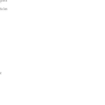
 para
a las
se