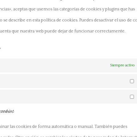
vari
ias», aceptas que usemos las categorías de cookies y plugins que has
se describe en esta política de cookies. Puedes desactivar el uso de c
n cuenta que nuestra web puede dejar de funcionar correctamente.
o
Siempre activo
P
M
cookies
liminar las cookies de forma automática o manual. También puedes