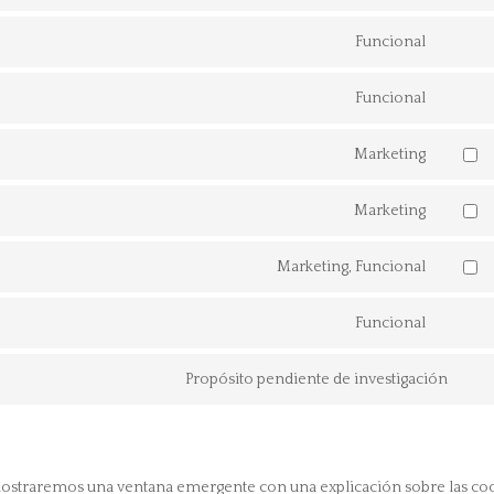
Consen
Funcional
to
Consen
service
Funcional
to
Consen
compli
service
Marketing
to
Consen
join.ch
service
Marketing
to
Consen
wordpr
service
Marketing, Funcional
to
Consen
google
service
Funcional
to
fonts
Consen
google
service
Propósito pendiente de investigación
to
recapt
Con
facebo
service
to
whatsa
serv
 mostraremos una ventana emergente con una explicación sobre las coo