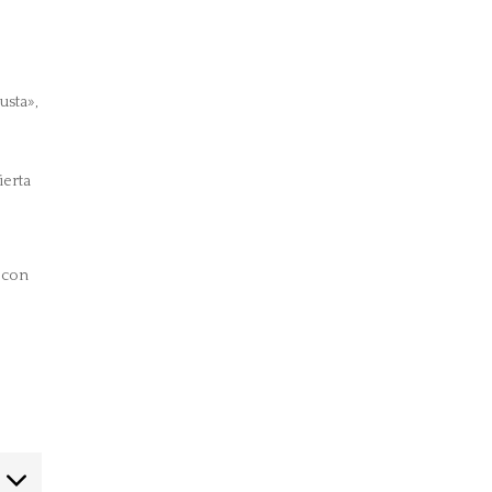
usta»,
ierta
n con